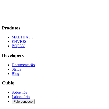
Produtos
MALTHAUS
ENVIQS
BQPAY
Developers
Documentação
Status
Blog
Cubiq
Sobre nós
Laboratório
Fale conosco